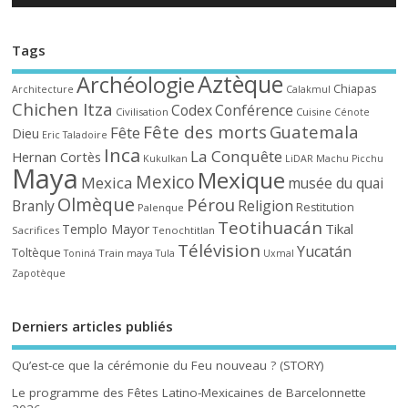
Tags
Aztèque
Archéologie
Chiapas
Architecture
Calakmul
Chichen Itza
Codex
Conférence
Civilisation
Cuisine
Cénote
Fête des morts
Guatemala
Fête
Dieu
Eric Taladoire
Inca
La Conquête
Hernan Cortès
Kukulkan
LiDAR
Machu Picchu
Maya
Mexique
Mexico
Mexica
musée du quai
Olmèque
Pérou
Branly
Religion
Restitution
Palenque
Teotihuacán
Tikal
Templo Mayor
Sacrifices
Tenochtitlan
Télévision
Yucatán
Toltèque
Train maya
Toniná
Tula
Uxmal
Zapotèque
Derniers articles publiés
Qu’est-ce que la cérémonie du Feu nouveau ? (STORY)
Le programme des Fêtes Latino-Mexicaines de Barcelonnette