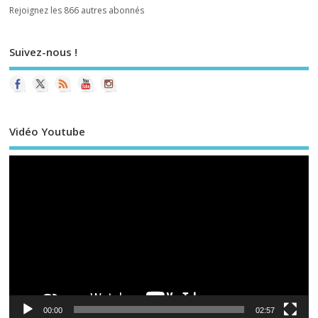
Rejoignez les 866 autres abonnés
Suivez-nous !
Vidéo Youtube
Le
vi
00:00
02:57