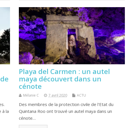
Playa del Carmen : un autel
ide
maya découvert dans un
cénote
Mélanie C
7 avril 2020
ACTU
es.
Des membres de la protection civile de l'Etat du
 à la
Quintana Roo ont trouvé un autel maya dans un
cénote…