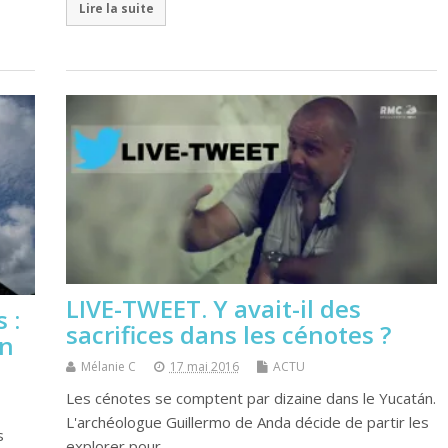
Lire la suite
LIVE-TWEET. Y avait-il des
 :
sacrifices dans les cénotes ?
en
Mélanie C
17 mai 2016
ACTU
Les cénotes se comptent par dizaine dans le Yucatán.
L'archéologue Guillermo de Anda décide de partir les
s
explorer pour…