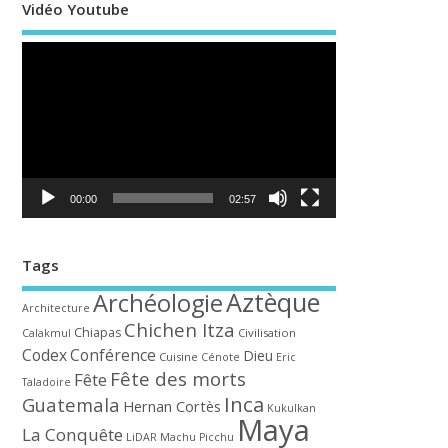
Vidéo Youtube
Lecteur
vidéo
00:00
02:57
Tags
Aztèque
Archéologie
Architecture
Chichen Itza
Chiapas
Civilisation
Calakmul
Codex
Conférence
Dieu
Cuisine
Cénote
Eric
Fête des morts
Fête
Taladoire
Inca
Guatemala
Hernan Cortès
Kukulkan
Maya
La Conquête
LiDAR
Machu Picchu