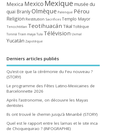
Mexique
Mexico
Mexica
musée du
Olmèque
Pérou
quai Branly
Palenque
Religion
Templo Mayor
Restitution
Sacrifices
Teotihuacán
Tikal
Toltèque
Tenochtitlan
Télévision
Train maya
Toniná
Tula
Uxmal
Yucatán
Zapotèque
Derniers articles publiés
Qu’est-ce que la cérémonie du Feu nouveau ?
(STORY)
Le programme des Fêtes Latino-Mexicaines de
Barcelonnette 2026
Après l’astronomie, on découvre les Mayas
dentistes
Ils ont trouvé le chemin jusqu’à Minanbé (STORY)
Quel est le rapport entre les lamas et le site inca
de Choquequirao ? (INFOGRAPHIE)