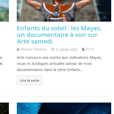
Enfants du soleil : les Mayas,
un documentaire à voir sur
Arte samedi
Mélanie Chaluleau
11 janvier 2022
ACTU
de
Arte consacre une soirée aux civilisations Mayas,
l.
Incas et Aztèques articulée autour de trois
documentaires dans la série Enfants…
Lire la suite