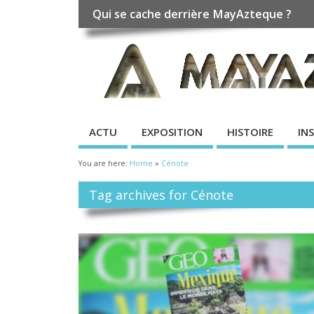
Qui se cache derrière MayAzteque ?
ACTU
EXPOSITION
HISTOIRE
IN
You are here:
Home
»
Cénote
Tag archives for Cénote