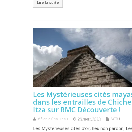
Lire la suite
Les Mystérieuses cités mayas
dans les entrailles de Chich
Itza sur RMC Découverte !
Mélanie Chaluleau
29 mars 2020
ACTU
Les Mystérieuses cités d'or, heu non pardon, Le