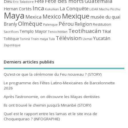
Fête des morts
Guatemala
Fête
Dieu
Eric Taladoire
Inca
La Conquête
Hernan Cortès
Kukulkan
LiDAR
Machu Picchu
Maya
Mexique
Mexico
Mexica
musée du quai
Olmèque
Pérou
Branly
Religion
Restitution
Palenque
Teotihuacán
Tikal
Templo Mayor
Sacrifices
Tenochtitlan
Télévision
Yucatán
Toltèque
Train maya
Toniná
Tula
Uxmal
Zapotèque
Derniers articles publiés
Qu’est-ce que la cérémonie du Feu nouveau ? (STORY)
Le programme des Fêtes Latino-Mexicaines de Barcelonnette
2026
Après l’astronomie, on découvre les Mayas dentistes
Ils ont trouvé le chemin jusqu’à Minanbé (STORY)
Quel est le rapport entre les lamas et le site inca de
Choquequirao ? (INFOGRAPHIE)