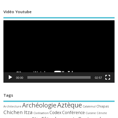
Vidéo Youtube
Le
vi
00:00
02:57
Tags
Aztèque
Archéologie
Chiapas
Architecture
Calakmul
Chichen Itza
Codex
Conférence
Civilisation
Cuisine
Cénote