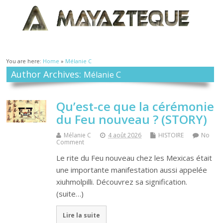
You are here:
Home
»
Mélanie C
Author Archives:
Mélanie C
Qu’est-ce que la cérémonie
du Feu nouveau ? (STORY)
Mélanie C
4 août 2026
HISTOIRE
No
Comment
Le rite du Feu nouveau chez les Mexicas était
une importante manifestation aussi appelée
xiuhmolpilli. Découvrez sa signification.
(suite…)
Lire la suite