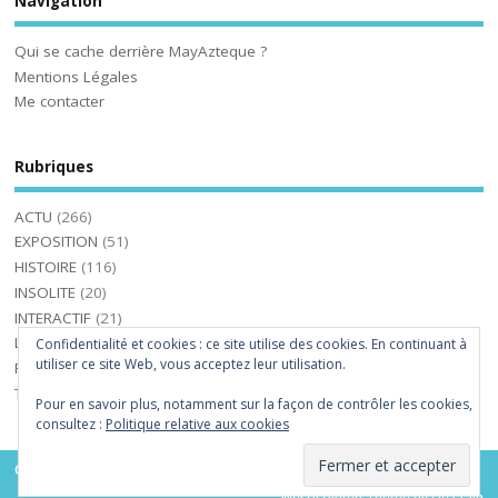
Navigation
Qui se cache derrière MayAzteque ?
Mentions Légales
Me contacter
Rubriques
ACTU
(266)
EXPOSITION
(51)
HISTOIRE
(116)
INSOLITE
(20)
INTERACTIF
(21)
LIVRES
(36)
Confidentialité et cookies : ce site utilise des cookies. En continuant à
utiliser ce site Web, vous acceptez leur utilisation.
PHOTOS-VIDEOS
(31)
TOURISME
(24)
Pour en savoir plus, notamment sur la façon de contrôler les cookies,
consultez :
Politique relative aux cookies
Copyright ©2026. MayAzteque
Mesocolumn Theme by Dezzain