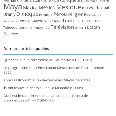
La Conquête
Hernan Cortès
Kukulkan
LiDAR
Machu Picchu
Maya
Mexique
Mexico
Mexica
musée du quai
Olmèque
Pérou
Branly
Religion
Restitution
Palenque
Teotihuacán
Tikal
Templo Mayor
Sacrifices
Tenochtitlan
Télévision
Yucatán
Toltèque
Train maya
Toniná
Tula
Uxmal
Zapotèque
Derniers articles publiés
Qu’est-ce que la cérémonie du Feu nouveau ? (STORY)
Le programme des Fêtes Latino-Mexicaines de Barcelonnette
2026
Après l’astronomie, on découvre les Mayas dentistes
Ils ont trouvé le chemin jusqu’à Minanbé (STORY)
Quel est le rapport entre les lamas et le site inca de
Choquequirao ? (INFOGRAPHIE)