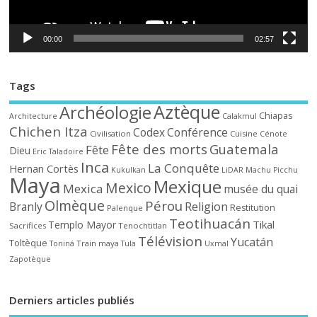
00:00
02:57
Tags
Aztèque
Archéologie
Chiapas
Architecture
Calakmul
Chichen Itza
Codex
Conférence
Civilisation
Cuisine
Cénote
Fête des morts
Guatemala
Fête
Dieu
Eric Taladoire
Inca
La Conquête
Hernan Cortès
Kukulkan
LiDAR
Machu Picchu
Maya
Mexique
Mexico
Mexica
musée du quai
Olmèque
Pérou
Branly
Religion
Restitution
Palenque
Teotihuacán
Tikal
Templo Mayor
Sacrifices
Tenochtitlan
Télévision
Yucatán
Toltèque
Train maya
Toniná
Tula
Uxmal
Zapotèque
Derniers articles publiés