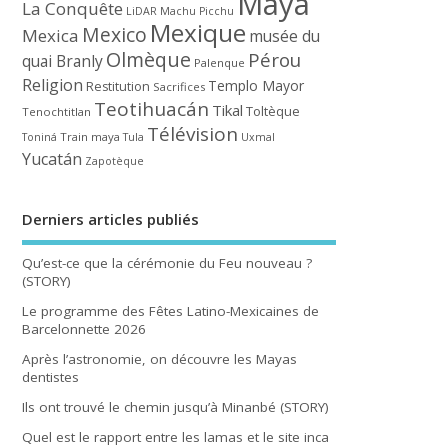
Maya
La Conquête
LiDAR
Machu Picchu
Mexique
Mexico
Mexica
musée du
Olmèque
Pérou
quai Branly
Palenque
Religion
Templo Mayor
Restitution
Sacrifices
Teotihuacán
Tikal
Toltèque
Tenochtitlan
Télévision
Train maya
Toniná
Tula
Uxmal
Yucatán
Zapotèque
Derniers articles publiés
Qu’est-ce que la cérémonie du Feu nouveau ?
(STORY)
Le programme des Fêtes Latino-Mexicaines de
Barcelonnette 2026
Après l’astronomie, on découvre les Mayas
dentistes
Ils ont trouvé le chemin jusqu’à Minanbé (STORY)
Quel est le rapport entre les lamas et le site inca