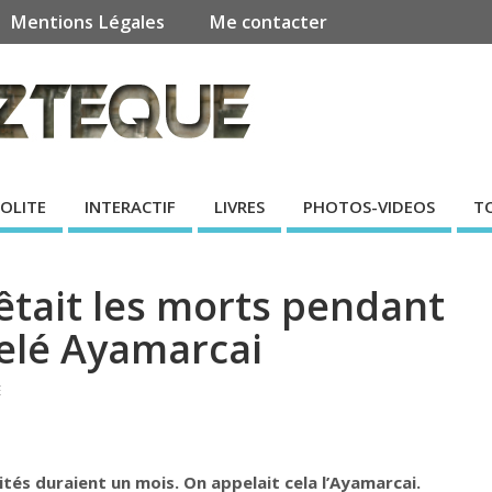
Mentions Légales
Me contacter
SOLITE
INTERACTIF
LIVRES
PHOTOS-VIDEOS
T
fêtait les morts pendant
elé Ayamarcai
E
vités duraient un mois. On appelait cela l’Ayamarcai.