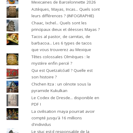
Mexicaines de Barcelonnette 2026
Aztèques, Mayas, Incas... Quels sont
leurs différences ? (INFOGRAPHIE)
Chaac, Ixchel... Quels sont les
principaux dieux et déesses Mayas ?
Tacos al pastor, de carnitas, de
barbacoa... Les 6 types de tacos
que vous trouverez au Mexique
Têtes colossales Olmèques : le
mystère enfin percé ?
Qui est Quetzalcóatl ? Quelle est
son histoire ?
Chichen Itza : un cénote sous la
pyramide Kukulkan
Le Codex de Dresde... disponible en
PDF !
La civilisation maya pourrait avoir
compté jusqu'à 16 millions
d'individus
Le stuc est-il responsable de la