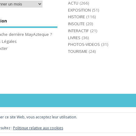
ACTU
(266)
EXPOSITION
(51)
HISTOIRE
(116)
ion
INSOLITE
(20)
INTERACTIF
(21)
ache derrière MayAzteque ?
LIVRES
(36)
 Légales
PHOTOS-VIDEOS
(31)
cter
TOURISME
(24)
iser ce site Web, vous acceptez leur utilisation.
sultez :
Politique relative aux cookies