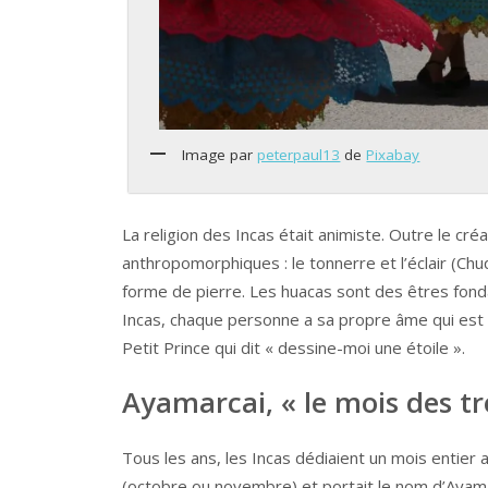
Image par
peterpaul13
de
Pixabay
La religion des Incas était animiste. Outre le créat
anthropomorphiques : le tonnerre et l’éclair (Chuqu
forme de pierre. Les huacas sont des êtres fondat
Incas, chaque personne a sa propre âme qui est 
Petit Prince qui dit « dessine-moi une étoile ».
Ayamarcai, « le mois des t
Tous les ans, les Incas dédiaient un mois entier
(octobre ou novembre) et portait le nom d’Ayama