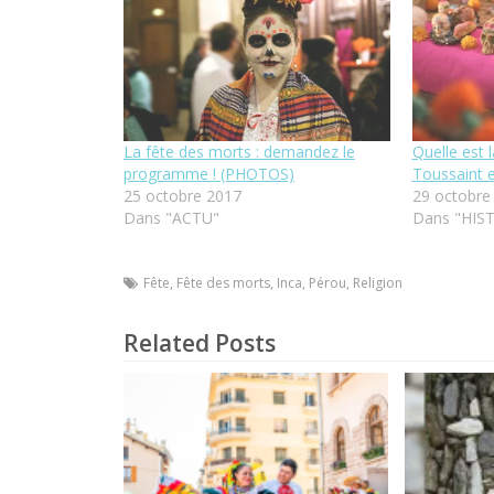
La fête des morts : demandez le
Quelle est l
programme ! (PHOTOS)
Toussaint e
25 octobre 2017
29 octobre
Dans "ACTU"
Dans "HIS
Fête
,
Fête des morts
,
Inca
,
Pérou
,
Religion
Related Posts