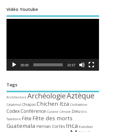
Vidéo Youtube
Lecteur
vidéo
00:00
02:57
Tags
Aztèque
Archéologie
Architecture
Chichen Itza
Chiapas
Civilisation
Calakmul
Codex
Conférence
Dieu
Cuisine
Cénote
Eric
Fête des morts
Fête
Taladoire
Inca
Guatemala
Hernan Cortès
Kukulkan