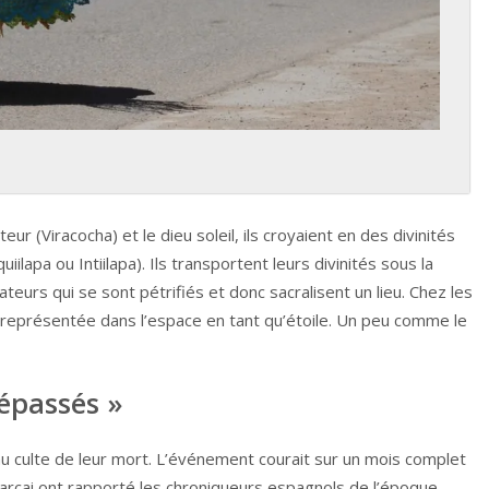
eur (Viracocha) et le dieu soleil, ils croyaient en des divinités
iilapa ou Intiilapa). Ils transportent leurs divinités sous la
eurs qui se sont pétrifiés et donc sacralisent un lieu. Chez les
représentée dans l’espace en tant qu’étoile. Un peu comme le
répassés »
 au culte de leur mort. L’événement courait sur un mois complet
rcai ont rapporté les chroniqueurs espagnols de l’époque.