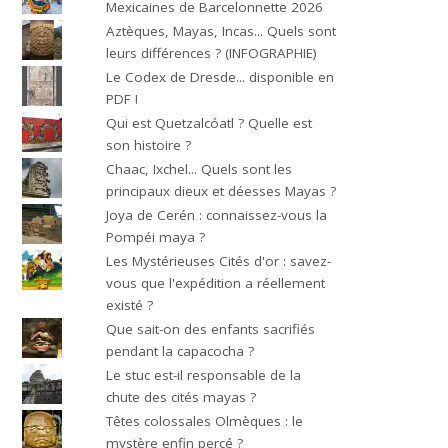
Mexicaines de Barcelonnette 2026
Aztèques, Mayas, Incas... Quels sont
leurs différences ? (INFOGRAPHIE)
Le Codex de Dresde... disponible en
PDF !
Qui est Quetzalcóatl ? Quelle est
son histoire ?
Chaac, Ixchel... Quels sont les
principaux dieux et déesses Mayas ?
Joya de Cerén : connaissez-vous la
Pompéi maya ?
Les Mystérieuses Cités d'or : savez-
vous que l'expédition a réellement
existé ?
Que sait-on des enfants sacrifiés
pendant la capacocha ?
Le stuc est-il responsable de la
chute des cités mayas ?
Têtes colossales Olmèques : le
mystère enfin percé ?