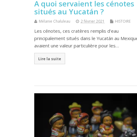
A quoi servaient les cénotes
situés au Yucatán ?
Mélanie Chaluleau
2 février 2021
HISTOIRE
Les cénotes, ces cratères remplis d'eau
principalement situés dans le Yucatán au Mexiqu
avaient une valeur particulière pour les…
Lire la suite