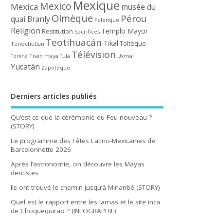
Mexique
Mexico
Mexica
musée du
Olmèque
Pérou
quai Branly
Palenque
Religion
Templo Mayor
Restitution
Sacrifices
Teotihuacán
Tikal
Toltèque
Tenochtitlan
Télévision
Train maya
Toniná
Tula
Uxmal
Yucatán
Zapotèque
Derniers articles publiés
Qu’est-ce que la cérémonie du Feu nouveau ?
(STORY)
Le programme des Fêtes Latino-Mexicaines de
Barcelonnette 2026
Après l’astronomie, on découvre les Mayas
dentistes
Ils ont trouvé le chemin jusqu’à Minanbé (STORY)
Quel est le rapport entre les lamas et le site inca
de Choquequirao ? (INFOGRAPHIE)