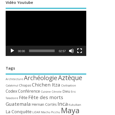
Vidéo Youtube
Lecteur
vidéo
00:00
02:57
Tags
Aztèque
Archéologie
Architecture
Chichen Itza
Chiapas
Civilisation
Calakmul
Codex
Conférence
Dieu
Cuisine
Cénote
Eric
Fête des morts
Fête
Taladoire
Inca
Guatemala
Hernan Cortès
Kukulkan
Maya
La Conquête
LiDAR
Machu Picchu