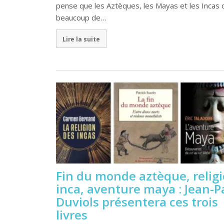
pense que les Aztèques, les Mayas et les Incas 
beaucoup de…
Lire la suite
Fin du monde aztèque, relig
inca, aventure maya : Jean-P
Duviols présentera ces trois
livres