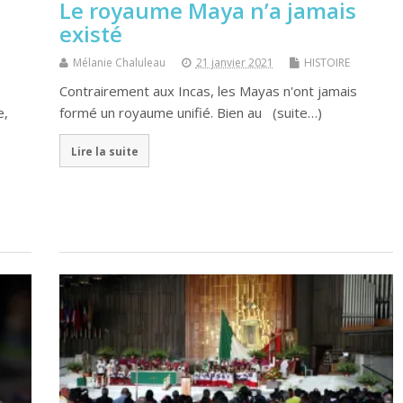
Le royaume Maya n’a jamais
existé
Mélanie Chaluleau
21 janvier 2021
HISTOIRE
Contrairement aux Incas, les Mayas n'ont jamais
e,
formé un royaume unifié. Bien au (suite…)
Lire la suite