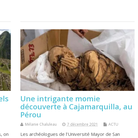
els
Une intrigante momie
découverte à Cajamarquilla, au
Pérou
Mélanie Chaluleau
7 décembre 2021
ACTU
, on
Les archéologues de l’Université Mayor de San