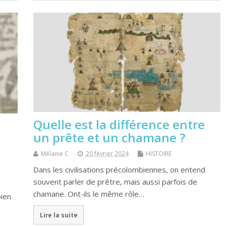
Quelle est la différence entre
un prête et un chamane ?
Mélanie C
20 février 2024
HISTOIRE
Dans les civilisations précolombiennes, on entend
souvent parler de prêtre, mais aussi parfois de
chamane. Ont-ils le même rôle…
bien
Lire la suite