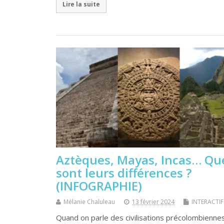
Lire la suite
Aztèques, Mayas, Incas… Qu
sont leurs différences ?
(INFOGRAPHIE)
Mélanie Chaluleau
13 février 2024
INTERACTIF
Quand on parle des civilisations précolombiennes