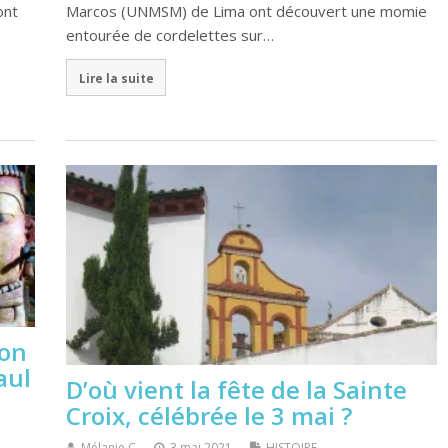
ont
Marcos (UNMSM) de Lima ont découvert une momie
entourée de cordelettes sur…
Lire la suite
ion
aul
D’où vient la fête de la Sainte
Croix, célébrée le 3 mai ?
Mélanie C
3 mai 2021
HISTOIRE