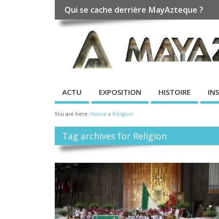
Qui se cache derrière MayAzteque ?
ACTU
EXPOSITION
HISTOIRE
IN
You are here:
Home
»
Religion
Tag archives for Religion