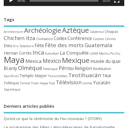
00:00
02:57
Tags
Aztèque
Archéologie
Chiapas
Architecture
Calakmul
Chichen Itza
Codex
Conférence
Civilisation
Cuisine
Cénote
Fête des morts
Guatemala
Fête
Dieu
Eric Taladoire
Inca
La Conquête
Hernan Cortès
Kukulkan
LiDAR
Machu Picchu
Maya
Mexique
Mexico
Mexica
musée du quai
Olmèque
Pérou
Branly
Religion
Restitution
Palenque
Teotihuacán
Tikal
Templo Mayor
Sacrifices
Tenochtitlan
Télévision
Yucatán
Toltèque
Train maya
Toniná
Tula
Uxmal
Zapotèque
Derniers articles publiés
Qu’est-ce que la cérémonie du Feu nouveau ? (STORY)
Le programme des Fêtes Latino-Mexicaines de Barcelonnette