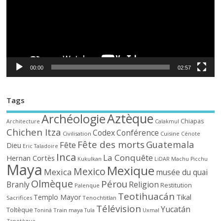
00:00
02:57
Tags
Aztèque
Archéologie
Chiapas
Architecture
Calakmul
Chichen Itza
Codex
Conférence
Civilisation
Cuisine
Cénote
Fête des morts
Guatemala
Fête
Dieu
Eric Taladoire
Inca
La Conquête
Hernan Cortès
Kukulkan
LiDAR
Machu Picchu
Maya
Mexique
Mexico
Mexica
musée du quai
Olmèque
Pérou
Branly
Religion
Restitution
Palenque
Teotihuacán
Tikal
Templo Mayor
Sacrifices
Tenochtitlan
Télévision
Yucatán
Toltèque
Train maya
Toniná
Tula
Uxmal