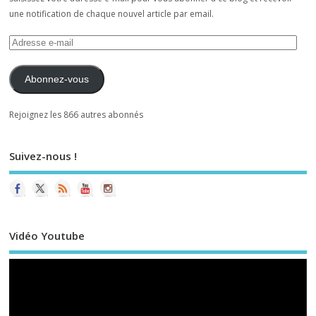
une notification de chaque nouvel article par email.
Abonnez-vous
Rejoignez les 866 autres abonnés
Suivez-nous !
Vidéo Youtube
Le
vi