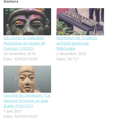
Similaire
Découvrez la civilisation
Restitution de 75 pièces
Huastèque au musée de
archéologiques par
Quinson ! (VIDEO)
l’Allemagne
28 novembre 2016
2 décembre 2023
Dans "EXPOSITION"
Dans "ACTU"
Qui sont les Olmèques ? La
réponse se trouve au quai
Branly (PHOTOS)
1 juin 2021
Dans "EXPOSITION"