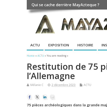
Qui se cache derrière MayAzteque ?
ACTU
EXPOSITION
HISTOIRE
IN
Home
»
ACTU
» You are reading »
Restitution de 75 
l’Allemagne
Mélanie C
2 décembre 2023
ACTU
75 pièces archéologiques dans la grande majo