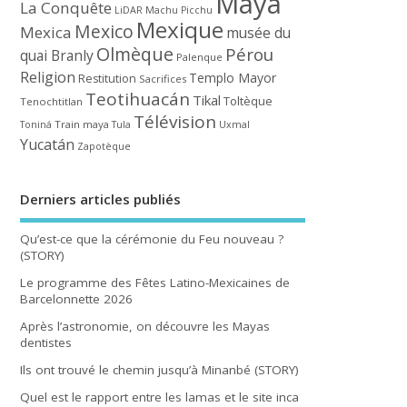
Maya
La Conquête
LiDAR
Machu Picchu
Mexique
Mexico
Mexica
musée du
Olmèque
Pérou
quai Branly
Palenque
Religion
Templo Mayor
Restitution
Sacrifices
Teotihuacán
Tikal
Toltèque
Tenochtitlan
Télévision
Train maya
Toniná
Tula
Uxmal
Yucatán
Zapotèque
Derniers articles publiés
Qu’est-ce que la cérémonie du Feu nouveau ?
(STORY)
Le programme des Fêtes Latino-Mexicaines de
Barcelonnette 2026
Après l’astronomie, on découvre les Mayas
dentistes
Ils ont trouvé le chemin jusqu’à Minanbé (STORY)
Quel est le rapport entre les lamas et le site inca