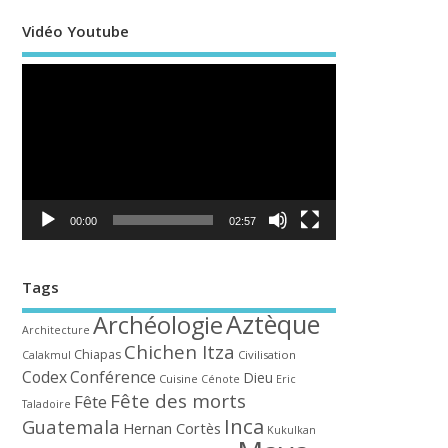
Vidéo Youtube
Lecteur
vidéo
00:00
02:57
Tags
Aztèque
Archéologie
Architecture
Chichen Itza
Chiapas
Civilisation
Calakmul
Codex
Conférence
Dieu
Cuisine
Cénote
Eric
Fête des morts
Fête
Taladoire
Inca
Guatemala
Hernan Cortès
Kukulkan