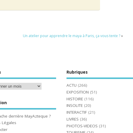
Un atelier pour apprendre le maya à Paris, ça vous tente ?
»
s
Rubriques
ACTU
(266)
EXPOSITION
(51)
HISTOIRE
(116)
ion
INSOLITE
(20)
INTERACTIF
(21)
ache derrière MayAzteque ?
LIVRES
(36)
 Légales
PHOTOS-VIDEOS
(31)
cter
TOURISME
(24)