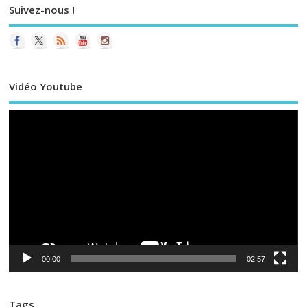
Suivez-nous !
Vidéo Youtube
Le
vi
00:00
02:57
Tags