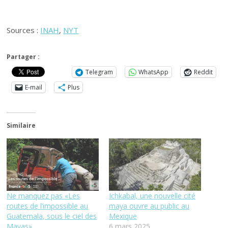
Sources :
INAH
,
NYT
Partager :
Telegram
WhatsApp
Reddit
E-mail
Plus
Similaire
Ne manquez pas «Les
Ichkabal, une nouvelle cité
routes de l’impossible au
maya ouvre au public au
Guatemala, sous le ciel des
Mexique
Mayas»
6 mars 2025