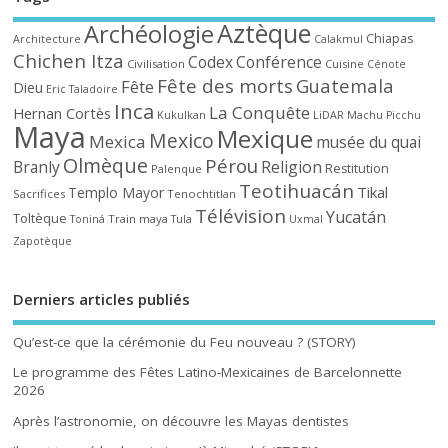
Aztèque
Archéologie
Chiapas
Architecture
Calakmul
Chichen Itza
Codex
Conférence
Civilisation
Cuisine
Cénote
Fête des morts
Guatemala
Fête
Dieu
Eric Taladoire
Inca
La Conquête
Hernan Cortès
Kukulkan
LiDAR
Machu Picchu
Maya
Mexique
Mexico
Mexica
musée du quai
Olmèque
Pérou
Branly
Religion
Restitution
Palenque
Teotihuacán
Tikal
Templo Mayor
Sacrifices
Tenochtitlan
Télévision
Yucatán
Toltèque
Train maya
Toniná
Tula
Uxmal
Zapotèque
Derniers articles publiés
Qu’est-ce que la cérémonie du Feu nouveau ? (STORY)
Le programme des Fêtes Latino-Mexicaines de Barcelonnette
2026
Après l’astronomie, on découvre les Mayas dentistes