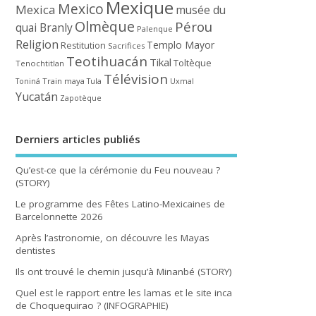
Mexique
Mexico
Mexica
musée du
Olmèque
Pérou
quai Branly
Palenque
Religion
Templo Mayor
Restitution
Sacrifices
Teotihuacán
Tikal
Toltèque
Tenochtitlan
Télévision
Train maya
Toniná
Tula
Uxmal
Yucatán
Zapotèque
Derniers articles publiés
Qu’est-ce que la cérémonie du Feu nouveau ?
(STORY)
Le programme des Fêtes Latino-Mexicaines de
Barcelonnette 2026
Après l’astronomie, on découvre les Mayas
dentistes
Ils ont trouvé le chemin jusqu’à Minanbé (STORY)
Quel est le rapport entre les lamas et le site inca
de Choquequirao ? (INFOGRAPHIE)