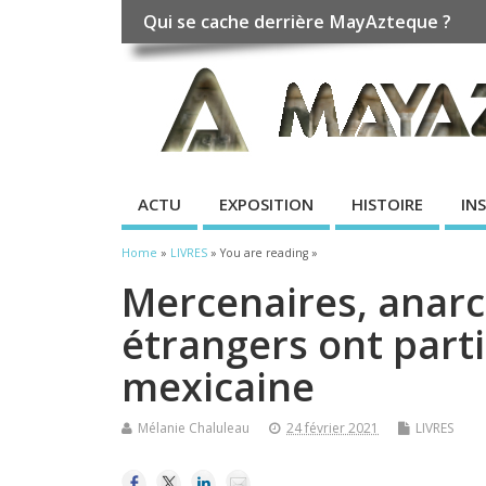
Qui se cache derrière MayAzteque ?
ACTU
EXPOSITION
HISTOIRE
IN
Home
»
LIVRES
» You are reading »
Mercenaires, anar
étrangers ont parti
mexicaine
Mélanie Chaluleau
24 février 2021
LIVRES