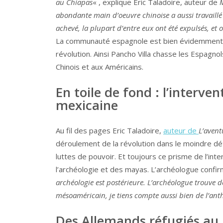
au Chiapas
« , explique Eric Taladoire, auteur de
M
abondante main d’oeuvre chinoise a aussi travaillé à
achevé, la plupart d’entre eux ont été expulsés, et
La communauté espagnole est bien évidemment ul
révolution. Ainsi Pancho Villa chasse les Espagno
Chinois et aux Américains.
En toile de fond : l’interve
mexicaine
Au fil des pages Eric Taladoire,
auteur de
L’avent
déroulement de la révolution dans le moindre déta
luttes de pouvoir. Et toujours ce prisme de l’in
l’archéologie et des mayas. L’archéologue confir
archéologie est postérieure. L’archéologue trouve 
mésoaméricain, je tiens compte aussi bien de l’anth
Des Allemands réfugiés au