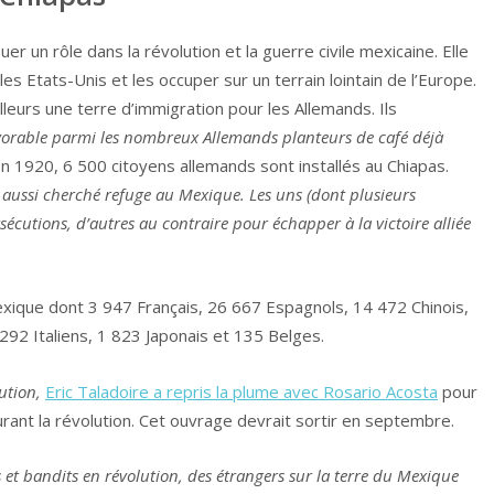
er un rôle dans la révolution et la guerre civile mexicaine. Elle
es Etats-Unis et les occuper sur un terrain lointain de l’Europe.
ailleurs une terre d’immigration pour les Allemands. Ils
vorable parmi les nombreux Allemands planteurs de café déjà
. En 1920, 6 500 citoyens allemands sont installés au Chiapas.
ussi cherché refuge au Mexique. Les uns (dont plusieurs
sécutions, d’autres au contraire pour échapper à la victoire alliée
ique dont 3 947 Français, 26 667 Espagnols, 14 472 Chinois,
92 Italiens, 1 823 Japonais et 135 Belges.
lution,
Eric Taladoire a repris la plume avec Rosario Acosta
pour
urant la révolution. Cet ouvrage devrait sortir en septembre.
 et bandits en révolution, des étrangers sur la terre du Mexique