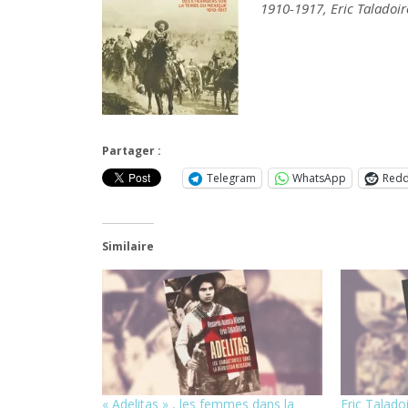
1910-1917, Eric Taladoir
Partager :
Telegram
WhatsApp
Redd
Similaire
« Adelitas » , les femmes dans la
Eric Taladoi