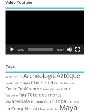
Vidéo Youtube
Lecteur
vidéo
00:00
02:57
Tags
Aztèque
Archéologie
Architecture
Chichen Itza
Chiapas
Civilisation
Calakmul
Codex
Conférence
Dieu
Cuisine
Cénote
Eric
Fête des morts
Fête
Taladoire
Inca
Guatemala
Hernan Cortès
Kukulkan
Maya
La Conquête
LiDAR
Machu Picchu