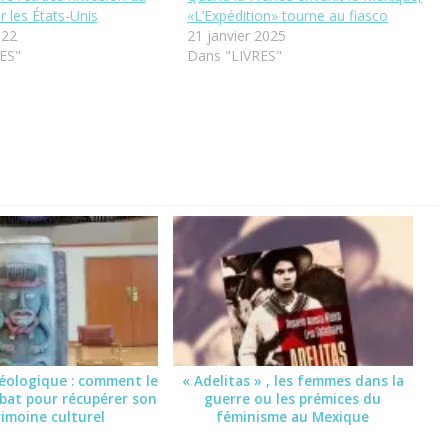
 les États-Unis
«L’Expédition» tourne au fiasco
022
21 janvier 2025
ES"
Dans "LIVRES"
héologique : comment le
« Adelitas » , les femmes dans la
bat pour récupérer son
guerre ou les prémices du
imoine culturel
féminisme au Mexique