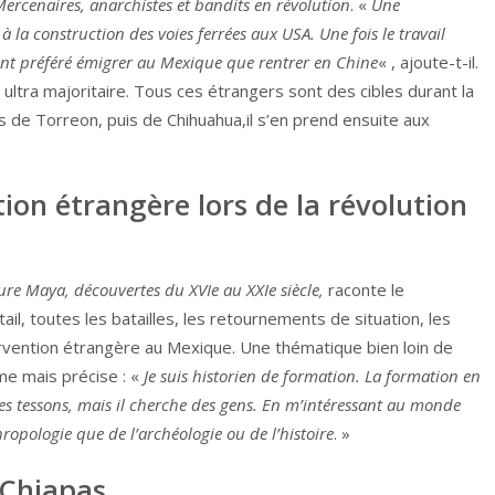
ercenaires, anarchistes et bandits en révolution
. «
Une
 la construction des voies ferrées aux USA. Une fois le travail
 ont préféré émigrer au Mexique que rentrer en Chine
« , ajoute-t-il.
tra majoritaire. Tous ces étrangers sont des cibles durant la
ls de Torreon, puis de Chihuahua,il s’en prend ensuite aux
ntion étrangère lors de la révolution
ure Maya, découvertes du XVIe au XXIe siècle,
raconte le
il, toutes les batailles, les retournements de situation, les
tervention étrangère au Mexique. Une thématique bien loin de
me mais précise : «
Je suis historien de formation. La formation en
des tessons, mais il cherche des gens. En m’intéressant au monde
ropologie que de l’archéologie ou de l’histoire
. »
 Chiapas