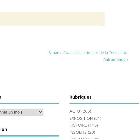
8 mars : Coatlicue, la déesse de la Terre et de
l’inframonde
»
s
Rubriques
ACTU
(266)
EXPOSITION
(51)
HISTOIRE
(116)
ion
INSOLITE
(20)