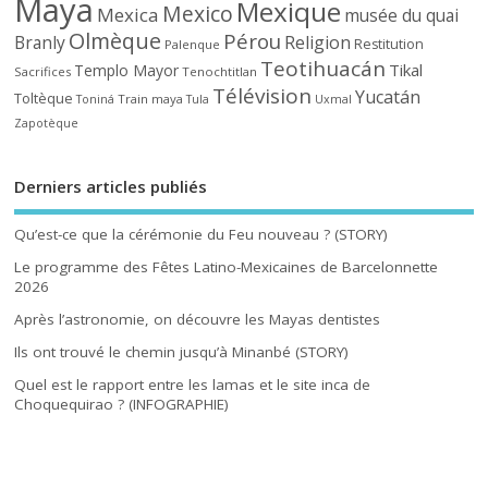
Maya
Mexique
Mexico
Mexica
musée du quai
Olmèque
Pérou
Branly
Religion
Restitution
Palenque
Teotihuacán
Tikal
Templo Mayor
Sacrifices
Tenochtitlan
Télévision
Yucatán
Toltèque
Train maya
Toniná
Tula
Uxmal
Zapotèque
Derniers articles publiés
Qu’est-ce que la cérémonie du Feu nouveau ? (STORY)
Le programme des Fêtes Latino-Mexicaines de Barcelonnette
2026
Après l’astronomie, on découvre les Mayas dentistes
Ils ont trouvé le chemin jusqu’à Minanbé (STORY)
Quel est le rapport entre les lamas et le site inca de
Choquequirao ? (INFOGRAPHIE)