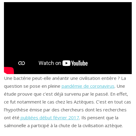
Une bactérie peut-elle anéantir une civilisation entière ? La
question se pose en pleine
pandémie de coronavirus
. Une
étude prouve que c’est déjà survenu par le passé. En effet,
ce fut notamment le cas chez les Aztèques. C’est en tout cas
l’hypothèse émise par des chercheurs dont les recherches
ont été
publiées début février 2017
. Ils pensent que la
salmonelle a participé à la chute de la civilisation aztèque.