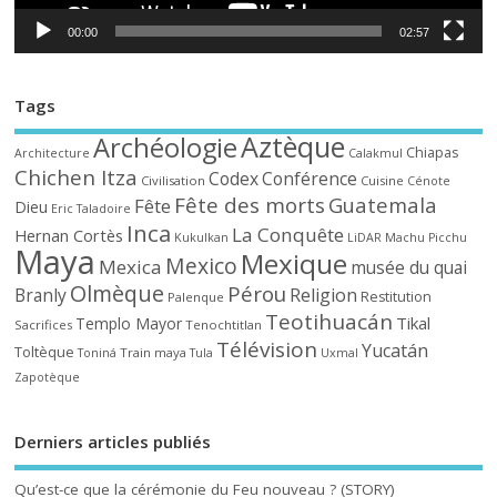
00:00
02:57
Tags
Aztèque
Archéologie
Chiapas
Architecture
Calakmul
Chichen Itza
Codex
Conférence
Civilisation
Cuisine
Cénote
Fête des morts
Guatemala
Fête
Dieu
Eric Taladoire
Inca
La Conquête
Hernan Cortès
Kukulkan
LiDAR
Machu Picchu
Maya
Mexique
Mexico
Mexica
musée du quai
Olmèque
Pérou
Branly
Religion
Restitution
Palenque
Teotihuacán
Tikal
Templo Mayor
Sacrifices
Tenochtitlan
Télévision
Yucatán
Toltèque
Train maya
Toniná
Tula
Uxmal
Zapotèque
Derniers articles publiés
Qu’est-ce que la cérémonie du Feu nouveau ? (STORY)