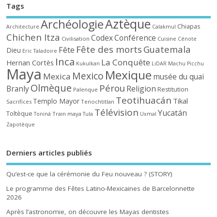
Tags
Aztèque
Archéologie
Chiapas
Architecture
Calakmul
Chichen Itza
Codex
Conférence
Civilisation
Cuisine
Cénote
Fête des morts
Guatemala
Fête
Dieu
Eric Taladoire
Inca
La Conquête
Hernan Cortès
Kukulkan
LiDAR
Machu Picchu
Maya
Mexique
Mexico
Mexica
musée du quai
Olmèque
Pérou
Branly
Religion
Restitution
Palenque
Teotihuacán
Tikal
Templo Mayor
Sacrifices
Tenochtitlan
Télévision
Yucatán
Toltèque
Train maya
Toniná
Tula
Uxmal
Zapotèque
Derniers articles publiés
Qu’est-ce que la cérémonie du Feu nouveau ? (STORY)
Le programme des Fêtes Latino-Mexicaines de Barcelonnette
2026
Après l’astronomie, on découvre les Mayas dentistes