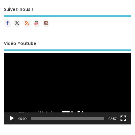
Suivez-nous !
Vidéo Youtube
Le
vi
00:00
02:57