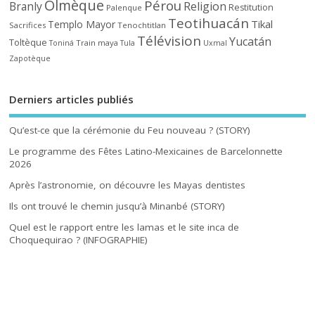
Olmèque
Pérou
Branly
Religion
Restitution
Palenque
Teotihuacán
Tikal
Templo Mayor
Sacrifices
Tenochtitlan
Télévision
Yucatán
Toltèque
Train maya
Toniná
Tula
Uxmal
Zapotèque
Derniers articles publiés
Qu’est-ce que la cérémonie du Feu nouveau ? (STORY)
Le programme des Fêtes Latino-Mexicaines de Barcelonnette
2026
Après l’astronomie, on découvre les Mayas dentistes
Ils ont trouvé le chemin jusqu’à Minanbé (STORY)
Quel est le rapport entre les lamas et le site inca de
Choquequirao ? (INFOGRAPHIE)