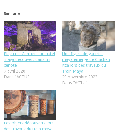
Similaire
Playa del Carmen : un autel
Une figure de guerrier
maya découvert dans un
maya émerge de Chichén
cénote
Itzá lors des travaux du
7 avril 2020
Train Maya
Dans "ACTU"
29 novembre 2023
Dans "ACTU"
Les objets découverts lors
des travaux du train maya