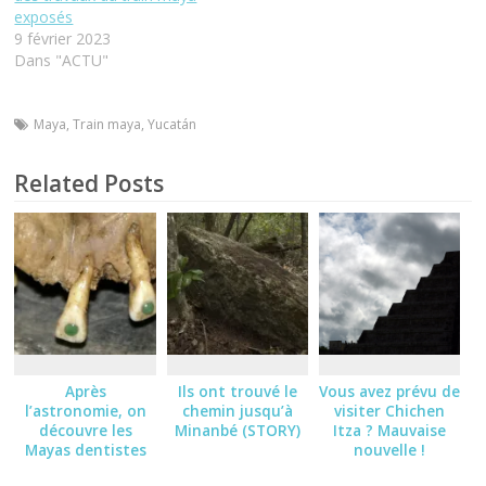
exposés
9 février 2023
Dans "ACTU"
Maya
,
Train maya
,
Yucatán
Related Posts
Après
Ils ont trouvé le
Vous avez prévu de
l’astronomie, on
chemin jusqu’à
visiter Chichen
découvre les
Minanbé (STORY)
Itza ? Mauvaise
Mayas dentistes
nouvelle !