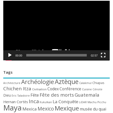
00:00
02:57
Tags
Aztèque
Archéologie
Chiapas
Architecture
Calakmul
Chichen Itza
Codex
Conférence
Civilisation
Cuisine
Cénote
Fête des morts
Guatemala
Fête
Dieu
Eric Taladoire
Inca
La Conquête
Hernan Cortès
Kukulkan
LiDAR
Machu Picchu
Maya
Mexique
Mexico
Mexica
musée du quai