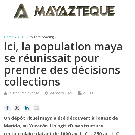
Home
»
ACTU
» You are reading »
Ici, la population maya
se réunissait pour
prendre des décisions
collections
Journaliste avec IA
24 mars 2026
ACTU
Un dépôt rituel maya a été découvert à l’ouest de
Merida, au Yucatán. Il s’agit d’une structure
rectangulaire datant de 1000 av. J.-C. – 250 ap. J.-C.,