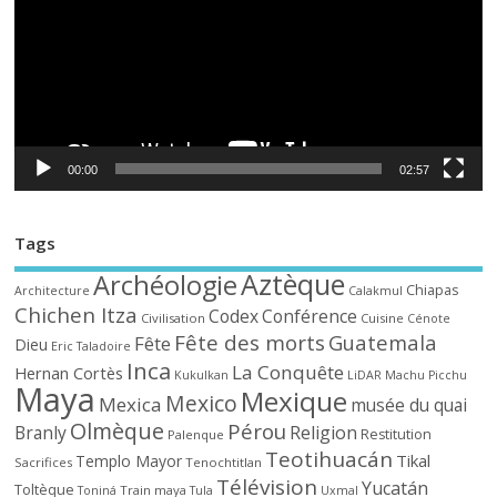
00:00
02:57
Tags
Aztèque
Archéologie
Chiapas
Architecture
Calakmul
Chichen Itza
Codex
Conférence
Civilisation
Cuisine
Cénote
Fête des morts
Guatemala
Fête
Dieu
Eric Taladoire
Inca
La Conquête
Hernan Cortès
Kukulkan
LiDAR
Machu Picchu
Maya
Mexique
Mexico
Mexica
musée du quai
Olmèque
Pérou
Branly
Religion
Restitution
Palenque
Teotihuacán
Tikal
Templo Mayor
Sacrifices
Tenochtitlan
Télévision
Yucatán
Toltèque
Train maya
Toniná
Tula
Uxmal