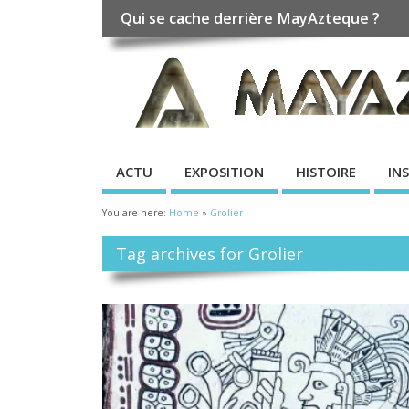
Qui se cache derrière MayAzteque ?
ACTU
EXPOSITION
HISTOIRE
IN
You are here:
Home
»
Grolier
Tag archives for Grolier