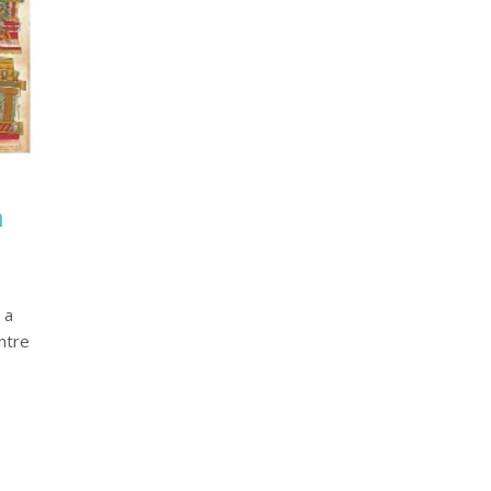
n
 a
ntre