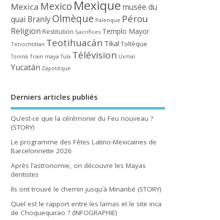
Mexique
Mexico
Mexica
musée du
Olmèque
Pérou
quai Branly
Palenque
Religion
Templo Mayor
Restitution
Sacrifices
Teotihuacán
Tikal
Toltèque
Tenochtitlan
Télévision
Train maya
Toniná
Tula
Uxmal
Yucatán
Zapotèque
Derniers articles publiés
Qu’est-ce que la cérémonie du Feu nouveau ?
(STORY)
Le programme des Fêtes Latino-Mexicaines de
Barcelonnette 2026
Après l’astronomie, on découvre les Mayas
dentistes
Ils ont trouvé le chemin jusqu’à Minanbé (STORY)
Quel est le rapport entre les lamas et le site inca
de Choquequirao ? (INFOGRAPHIE)