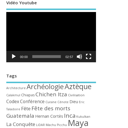
Vidéo Youtube
Lecteur
vidéo
00:00
02:57
Tags
Aztèque
Archéologie
Architecture
Chichen Itza
Chiapas
Civilisation
Calakmul
Codex
Conférence
Dieu
Cuisine
Cénote
Eric
Fête des morts
Fête
Taladoire
Inca
Guatemala
Hernan Cortès
Kukulkan
Maya
La Conquête
LiDAR
Machu Picchu