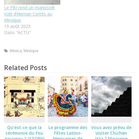
Le FBI rend un manuscrit
volé d’Hernan Cortès au
Mexique
19 août 2025
Dans "ACTU"
Mexica
,
Mexique
Related Posts
Qu’est-ce que la
Le programme des
Vous avez prévu de
cérémonie du Feu
Fêtes Latino-
visiter Chichen
nouveau ? (STORY)
Mexicaines de
Itza ? Mauvaise