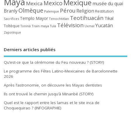
Maya
Mexique
Mexico
Mexica
musée du quai
Olmèque
Pérou
Branly
Religion
Restitution
Palenque
Teotihuacán
Tikal
Templo Mayor
Sacrifices
Tenochtitlan
Télévision
Yucatán
Toltèque
Train maya
Toniná
Tula
Uxmal
Zapotèque
Derniers articles publiés
Qu’est-ce que la cérémonie du Feu nouveau ? (STORY)
Le programme des Fêtes Latino-Mexicaines de Barcelonnette
2026
Après l’astronomie, on découvre les Mayas dentistes
Ils ont trouvé le chemin jusqu’à Minanbé (STORY)
Quel est le rapport entre les lamas et le site inca de
Choquequirao ? (INFOGRAPHIE)