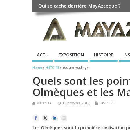
Qui se cache derrière MayAzteque ?
ACTU
EXPOSITION
HISTOIRE
IN
Home
»
HISTOIRE
» You are reading »
Quels sont les poi
Olmèques et les Ma
Mélanie C
18 octobre 2017
HISTOIRE
Les Olmèques sont la première civilisation 