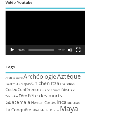
Vidéo Youtube
Lecteur
vidéo
00:00
02:57
Tags
Aztèque
Archéologie
Architecture
Chichen Itza
Chiapas
Civilisation
Calakmul
Codex
Conférence
Dieu
Cuisine
Cénote
Eric
Fête des morts
Fête
Taladoire
Inca
Guatemala
Hernan Cortès
Kukulkan
Maya
La Conquête
LiDAR
Machu Picchu