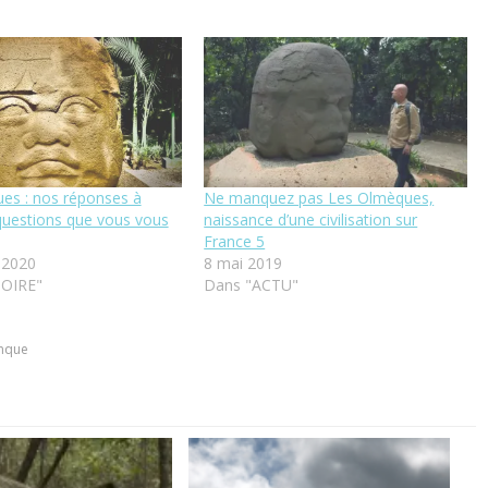
es : nos réponses à
Ne manquez pas Les Olmèques,
questions que vous vous
naissance d’une civilisation sur
France 5
 2020
8 mai 2019
TOIRE"
Dans "ACTU"
nque