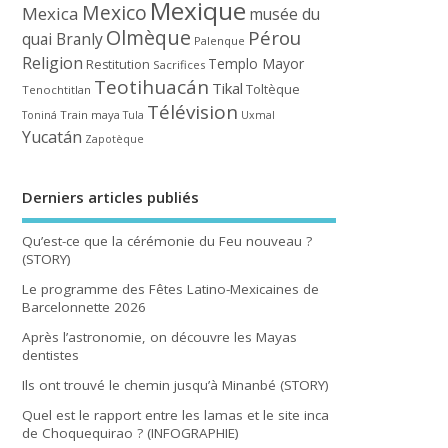
Mexique
Mexico
Mexica
musée du
Olmèque
Pérou
quai Branly
Palenque
Religion
Templo Mayor
Restitution
Sacrifices
Teotihuacán
Tikal
Toltèque
Tenochtitlan
Télévision
Train maya
Toniná
Tula
Uxmal
Yucatán
Zapotèque
Derniers articles publiés
Qu’est-ce que la cérémonie du Feu nouveau ?
(STORY)
Le programme des Fêtes Latino-Mexicaines de
Barcelonnette 2026
Après l’astronomie, on découvre les Mayas
dentistes
Ils ont trouvé le chemin jusqu’à Minanbé (STORY)
Quel est le rapport entre les lamas et le site inca
de Choquequirao ? (INFOGRAPHIE)