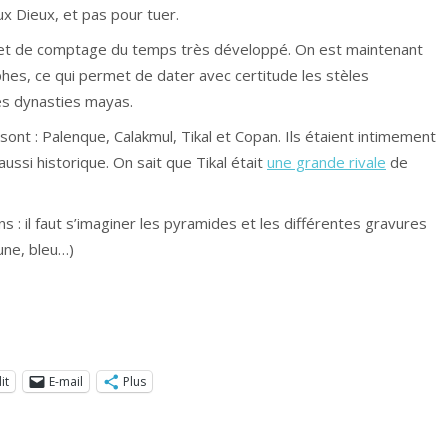
ux Dieux, et pas pour tuer.
 et de comptage du temps très développé. On est maintenant
phes, ce qui permet de dater avec certitude les stèles
tes dynasties mayas.
sont : Palenque, Calakmul, Tikal et Copan. Ils étaient intimement
ussi historique. On sait que Tikal était
une grande rivale
de
s : il faut s’imaginer les pyramides et les différentes gravures
une, bleu…)
it
E-mail
Plus