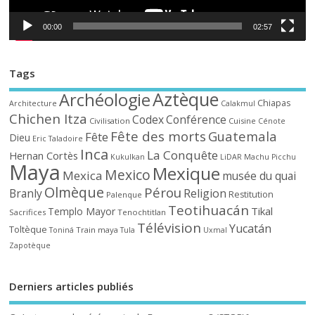
00:00
02:57
Tags
Aztèque
Archéologie
Chiapas
Architecture
Calakmul
Chichen Itza
Codex
Conférence
Civilisation
Cuisine
Cénote
Fête des morts
Guatemala
Fête
Dieu
Eric Taladoire
Inca
La Conquête
Hernan Cortès
Kukulkan
LiDAR
Machu Picchu
Maya
Mexique
Mexico
Mexica
musée du quai
Olmèque
Pérou
Branly
Religion
Restitution
Palenque
Teotihuacán
Tikal
Templo Mayor
Sacrifices
Tenochtitlan
Télévision
Yucatán
Toltèque
Train maya
Toniná
Tula
Uxmal
Zapotèque
Derniers articles publiés