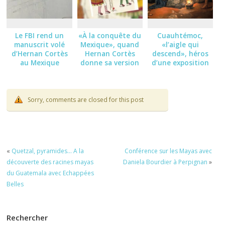
Le FBI rend un
«À la conquête du
Cuauhtémoc,
manuscrit volé
Mexique», quand
«l’aigle qui
d’Hernan Cortès
Hernan Cortès
descend», héros
au Mexique
donne sa version
d’une exposition
des faits
au Musée du
Templo Mayor
Sorry, comments are closed for this post
«
Quetzal, pyramides… A la
Conférence sur les Mayas avec
découverte des racines mayas
Daniela Bourdier à Perpignan
»
du Guatemala avec Echappées
Belles
Rechercher