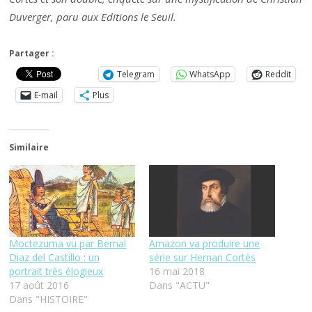
Duverger, paru aux Editions le Seuil.
Partager :
Telegram
WhatsApp
Reddit
E-mail
Plus
Similaire
Moctezuma vu par Bernal
Amazon va produire une
Diaz del Castillo : un
série sur Hernan Cortès
portrait très élogieux
16 mai 2018
17 août 2016
Dans "ACTU"
Dans "HISTOIRE"