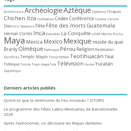
Aztèque
Archéologie
Chiapas
Architecture
Calakmul
Chichen Itza
Codex
Conférence
Civilisation
Cuisine
Cénote
Fête des morts
Guatemala
Fête
Dieu
Eric Taladoire
Inca
La Conquête
Hernan Cortès
Kukulkan
LiDAR
Machu Picchu
Maya
Mexique
Mexico
Mexica
musée du quai
Olmèque
Pérou
Branly
Religion
Restitution
Palenque
Teotihuacán
Tikal
Templo Mayor
Sacrifices
Tenochtitlan
Télévision
Yucatán
Toltèque
Train maya
Toniná
Tula
Uxmal
Zapotèque
Derniers articles publiés
Qu’est-ce que la cérémonie du Feu nouveau ? (STORY)
Le programme des Fêtes Latino-Mexicaines de Barcelonnette
2026
Après l’astronomie, on découvre les Mayas dentistes