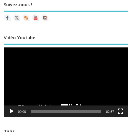
Suivez-nous !
Vidéo Youtube
Le
vi
00:00
02:57
Tags