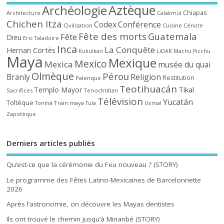
Aztèque
Archéologie
Chiapas
Architecture
Calakmul
Chichen Itza
Codex
Conférence
Civilisation
Cuisine
Cénote
Fête des morts
Guatemala
Fête
Dieu
Eric Taladoire
Inca
La Conquête
Hernan Cortès
Kukulkan
LiDAR
Machu Picchu
Maya
Mexique
Mexico
Mexica
musée du quai
Olmèque
Pérou
Branly
Religion
Restitution
Palenque
Teotihuacán
Tikal
Templo Mayor
Sacrifices
Tenochtitlan
Télévision
Yucatán
Toltèque
Train maya
Toniná
Tula
Uxmal
Zapotèque
Derniers articles publiés
Qu’est-ce que la cérémonie du Feu nouveau ? (STORY)
Le programme des Fêtes Latino-Mexicaines de Barcelonnette
2026
Après l’astronomie, on découvre les Mayas dentistes
Ils ont trouvé le chemin jusqu’à Minanbé (STORY)