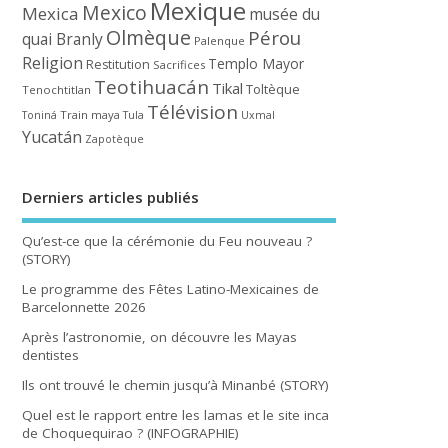
Mexique
Mexico
Mexica
musée du
Olmèque
Pérou
quai Branly
Palenque
Religion
Templo Mayor
Restitution
Sacrifices
Teotihuacán
Tikal
Toltèque
Tenochtitlan
Télévision
Train maya
Toniná
Tula
Uxmal
Yucatán
Zapotèque
Derniers articles publiés
Qu’est-ce que la cérémonie du Feu nouveau ?
(STORY)
Le programme des Fêtes Latino-Mexicaines de
Barcelonnette 2026
Après l’astronomie, on découvre les Mayas
dentistes
Ils ont trouvé le chemin jusqu’à Minanbé (STORY)
Quel est le rapport entre les lamas et le site inca
de Choquequirao ? (INFOGRAPHIE)