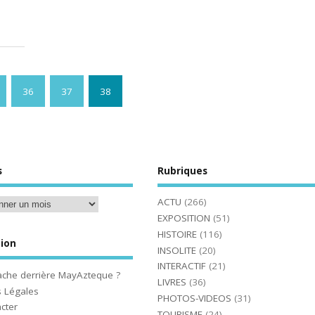
36
37
38
s
Rubriques
ACTU
(266)
EXPOSITION
(51)
HISTOIRE
(116)
ion
INSOLITE
(20)
INTERACTIF
(21)
ache derrière MayAzteque ?
LIVRES
(36)
 Légales
PHOTOS-VIDEOS
(31)
cter
TOURISME
(24)