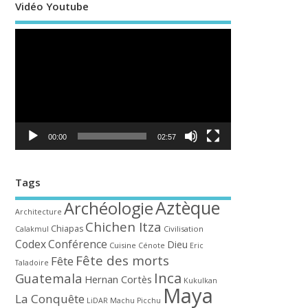
Vidéo Youtube
Lecteur
vidéo
00:00
02:57
Tags
Aztèque
Archéologie
Architecture
Chichen Itza
Chiapas
Civilisation
Calakmul
Codex
Conférence
Dieu
Cuisine
Cénote
Eric
Fête des morts
Fête
Taladoire
Inca
Guatemala
Hernan Cortès
Kukulkan
Maya
La Conquête
LiDAR
Machu Picchu