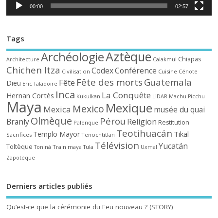
00:00
02:57
Tags
Aztèque
Archéologie
Chiapas
Architecture
Calakmul
Chichen Itza
Codex
Conférence
Civilisation
Cuisine
Cénote
Fête des morts
Guatemala
Fête
Dieu
Eric Taladoire
Inca
La Conquête
Hernan Cortès
Kukulkan
LiDAR
Machu Picchu
Maya
Mexique
Mexico
Mexica
musée du quai
Olmèque
Pérou
Branly
Religion
Restitution
Palenque
Teotihuacán
Tikal
Templo Mayor
Sacrifices
Tenochtitlan
Télévision
Yucatán
Toltèque
Train maya
Toniná
Tula
Uxmal
Zapotèque
Derniers articles publiés
Qu’est-ce que la cérémonie du Feu nouveau ? (STORY)