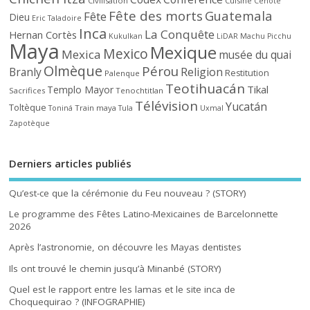
Civilisation
Cuisine
Cénote
Fête des morts
Guatemala
Fête
Dieu
Eric Taladoire
Inca
La Conquête
Hernan Cortès
Kukulkan
LiDAR
Machu Picchu
Maya
Mexique
Mexico
Mexica
musée du quai
Olmèque
Pérou
Branly
Religion
Restitution
Palenque
Teotihuacán
Tikal
Templo Mayor
Sacrifices
Tenochtitlan
Télévision
Yucatán
Toltèque
Train maya
Toniná
Tula
Uxmal
Zapotèque
Derniers articles publiés
Qu’est-ce que la cérémonie du Feu nouveau ? (STORY)
Le programme des Fêtes Latino-Mexicaines de Barcelonnette
2026
Après l’astronomie, on découvre les Mayas dentistes
Ils ont trouvé le chemin jusqu’à Minanbé (STORY)
Quel est le rapport entre les lamas et le site inca de
Choquequirao ? (INFOGRAPHIE)