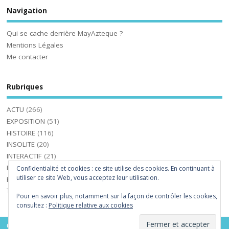
Navigation
Qui se cache derrière MayAzteque ?
Mentions Légales
Me contacter
Rubriques
ACTU
(266)
EXPOSITION
(51)
HISTOIRE
(116)
INSOLITE
(20)
INTERACTIF
(21)
LIVRES
(36)
Confidentialité et cookies : ce site utilise des cookies. En continuant à
utiliser ce site Web, vous acceptez leur utilisation.
PHOTOS-VIDEOS
(31)
TOURISME
(24)
Pour en savoir plus, notamment sur la façon de contrôler les cookies,
consultez :
Politique relative aux cookies
Copyright ©2026. MayAzteque